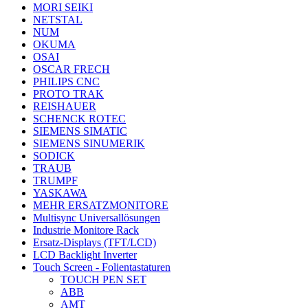
MORI SEIKI
NETSTAL
NUM
OKUMA
OSAI
OSCAR FRECH
PHILIPS CNC
PROTO TRAK
REISHAUER
SCHENCK ROTEC
SIEMENS SIMATIC
SIEMENS SINUMERIK
SODICK
TRAUB
TRUMPF
YASKAWA
MEHR ERSATZMONITORE
Multisync Universallösungen
Industrie Monitore Rack
Ersatz-Displays (TFT/LCD)
LCD Backlight Inverter
Touch Screen - Folientastaturen
TOUCH PEN SET
ABB
AMT