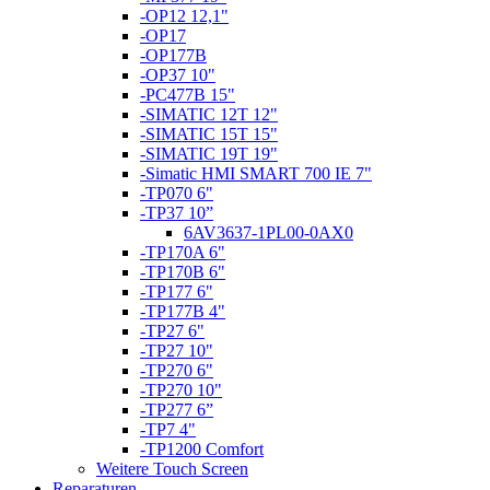
-OP12 12,1"
-OP17
-OP177B
-OP37 10"
-PC477B 15"
-SIMATIC 12T 12"
-SIMATIC 15T 15"
-SIMATIC 19T 19"
-Simatic HMI SMART 700 IE 7"
-TP070 6"
-TP37 10”
6AV3637-1PL00-0AX0
-TP170A 6"
-TP170B 6"
-TP177 6"
-TP177B 4"
-TP27 6"
-TP27 10"
-TP270 6"
-TP270 10"
-TP277 6”
-TP7 4"
-TP1200 Comfort
Weitere Touch Screen
Reparaturen