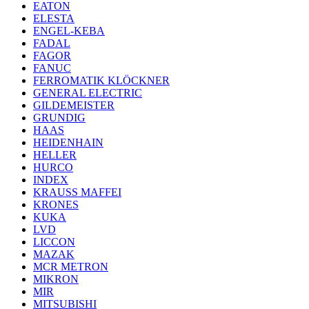
EATON
ELESTA
ENGEL-KEBA
FADAL
FAGOR
FANUC
FERROMATIK KLÖCKNER
GENERAL ELECTRIC
GILDEMEISTER
GRUNDIG
HAAS
HEIDENHAIN
HELLER
HURCO
INDEX
KRAUSS MAFFEI
KRONES
KUKA
LVD
LICCON
MAZAK
MCR METRON
MIKRON
MIR
MITSUBISHI