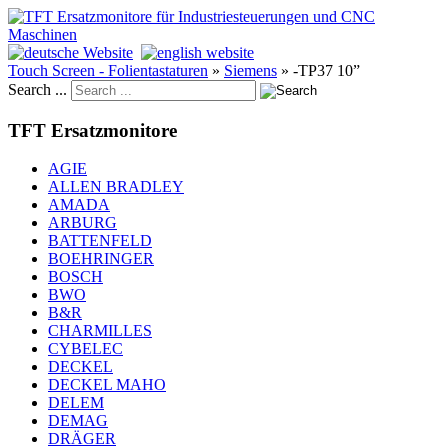
Touch Screen - Folientastaturen
»
Siemens
»
-TP37 10”
Search ...
TFT Ersatzmonitore
AGIE
ALLEN BRADLEY
AMADA
ARBURG
BATTENFELD
BOEHRINGER
BOSCH
BWO
B&R
CHARMILLES
CYBELEC
DECKEL
DECKEL MAHO
DELEM
DEMAG
DRÄGER