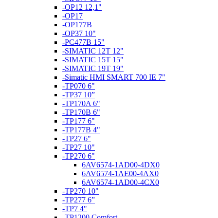
-OP12 12,1"
-OP17
-OP177B
-OP37 10"
-PC477B 15"
-SIMATIC 12T 12"
-SIMATIC 15T 15"
-SIMATIC 19T 19"
-Simatic HMI SMART 700 IE 7"
-TP070 6"
-TP37 10”
-TP170A 6"
-TP170B 6"
-TP177 6"
-TP177B 4"
-TP27 6"
-TP27 10"
-TP270 6"
6AV6574-1AD00-4DX0
6AV6574-1AE00-4AX0
6AV6574-1AD00-4CX0
-TP270 10"
-TP277 6”
-TP7 4"
-TP1200 Comfort