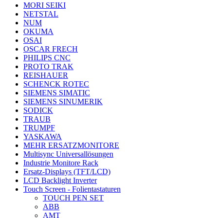
MORI SEIKI
NETSTAL
NUM
OKUMA
OSAI
OSCAR FRECH
PHILIPS CNC
PROTO TRAK
REISHAUER
SCHENCK ROTEC
SIEMENS SIMATIC
SIEMENS SINUMERIK
SODICK
TRAUB
TRUMPF
YASKAWA
MEHR ERSATZMONITORE
Multisync Universallösungen
Industrie Monitore Rack
Ersatz-Displays (TFT/LCD)
LCD Backlight Inverter
Touch Screen - Folientastaturen
TOUCH PEN SET
ABB
AMT