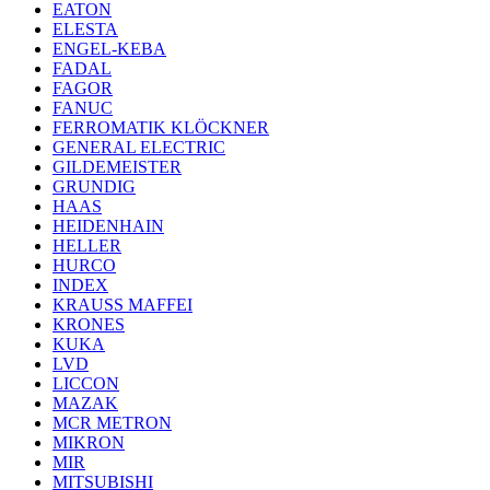
EATON
ELESTA
ENGEL-KEBA
FADAL
FAGOR
FANUC
FERROMATIK KLÖCKNER
GENERAL ELECTRIC
GILDEMEISTER
GRUNDIG
HAAS
HEIDENHAIN
HELLER
HURCO
INDEX
KRAUSS MAFFEI
KRONES
KUKA
LVD
LICCON
MAZAK
MCR METRON
MIKRON
MIR
MITSUBISHI