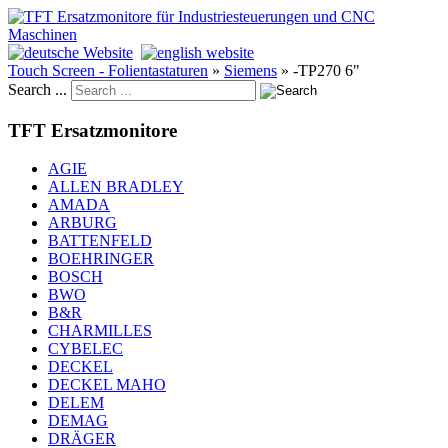
Touch Screen - Folientastaturen
»
Siemens
»
-TP270 6"
Search ...
TFT Ersatzmonitore
AGIE
ALLEN BRADLEY
AMADA
ARBURG
BATTENFELD
BOEHRINGER
BOSCH
BWO
B&R
CHARMILLES
CYBELEC
DECKEL
DECKEL MAHO
DELEM
DEMAG
DRÄGER