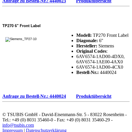
Anfrage zu Bestell-Nr.: 4440023
Produktübersicht
TP270 6" Front Label
Modell:
TP270 Front Label
Diagonale:
6''
Hersteller:
Siemens
Original Codes
:
6AV6574-1AD00-4DX0,
6AV6574-1AE00-4AX0
6AV6574-1AD00-4CX0
Bestell-Nr.:
4440024
Anfrage zu Bestell-Nr.: 4440024
Produktübersicht
© TSUBIS GmbH - David-Eisenmann-Str. 5 - 83022 Rosenheim -
Tel.: +49 (0) 8031 35460-0 - Fax: +49 (0) 8031 35460-29 -
info@tsubis.com
Impressum
|
Datenschutzerklärung