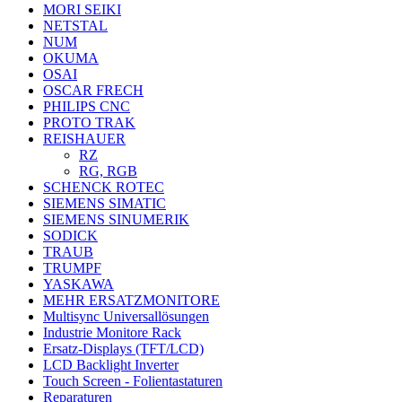
MORI SEIKI
NETSTAL
NUM
OKUMA
OSAI
OSCAR FRECH
PHILIPS CNC
PROTO TRAK
REISHAUER
RZ
RG, RGB
SCHENCK ROTEC
SIEMENS SIMATIC
SIEMENS SINUMERIK
SODICK
TRAUB
TRUMPF
YASKAWA
MEHR ERSATZMONITORE
Multisync Universallösungen
Industrie Monitore Rack
Ersatz-Displays (TFT/LCD)
LCD Backlight Inverter
Touch Screen - Folientastaturen
Reparaturen