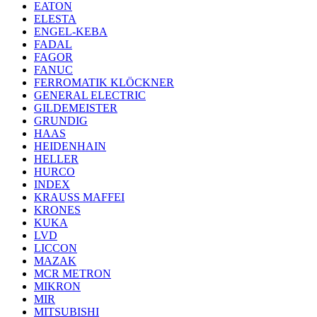
EATON
ELESTA
ENGEL-KEBA
FADAL
FAGOR
FANUC
FERROMATIK KLÖCKNER
GENERAL ELECTRIC
GILDEMEISTER
GRUNDIG
HAAS
HEIDENHAIN
HELLER
HURCO
INDEX
KRAUSS MAFFEI
KRONES
KUKA
LVD
LICCON
MAZAK
MCR METRON
MIKRON
MIR
MITSUBISHI