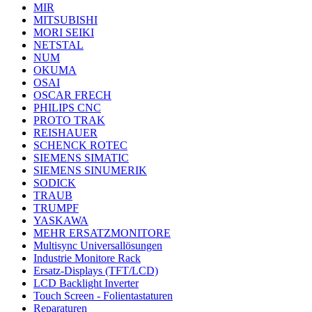
MIR
MITSUBISHI
MORI SEIKI
NETSTAL
NUM
OKUMA
OSAI
OSCAR FRECH
PHILIPS CNC
PROTO TRAK
REISHAUER
SCHENCK ROTEC
SIEMENS SIMATIC
SIEMENS SINUMERIK
SODICK
TRAUB
TRUMPF
YASKAWA
MEHR ERSATZMONITORE
Multisync Universallösungen
Industrie Monitore Rack
Ersatz-Displays (TFT/LCD)
LCD Backlight Inverter
Touch Screen - Folientastaturen
Reparaturen