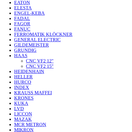
EATON
ELESTA
ENGEL-KEBA
FADAL
FAGOR
FANUC
FERROMATIK KLÖCKNER
GENERAL ELECTRIC
GILDEMEISTER
GRUNDIG
HAAS
CNC VF2 12"
CNC VF2 15"
HEIDENHAIN
HELLER
HURCO
INDEX
KRAUSS MAFFEI
KRONES
KUKA
LVD
LICCON
MAZAK
MCR METRON
MIKRON