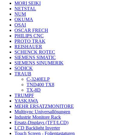
MORI SEIKI
NETSTAL
NUM
OKUMA
OSAI
OSCAR FRECH
PHILIPS CNC
PROTO TRAK
REISHAUER
SCHENCK ROTEC
SIEMENS SIMATIC
SIEMENS SINUMERIK
SODICK
TRAUB
C-3240ELP
TND400 TX8
TX-8D
TRUMPF
YASKAWA
MEHR ERSATZMONITORE
Multisync Universallösungen
Industrie Monitore Rack
Ersatz-Displays (TFT/LCD)
LCD Backlight Inverter
Touch Screen - Folientastaturen