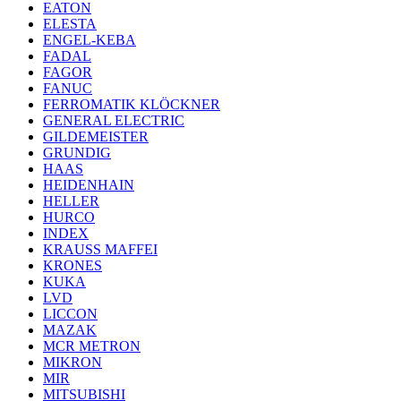
EATON
ELESTA
ENGEL-KEBA
FADAL
FAGOR
FANUC
FERROMATIK KLÖCKNER
GENERAL ELECTRIC
GILDEMEISTER
GRUNDIG
HAAS
HEIDENHAIN
HELLER
HURCO
INDEX
KRAUSS MAFFEI
KRONES
KUKA
LVD
LICCON
MAZAK
MCR METRON
MIKRON
MIR
MITSUBISHI