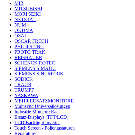
MIR
MITSUBISHI
MORI SEIKI
NETSTAL
NUM
OKUMA
OSAI
OSCAR FRECH
PHILIPS CNC
PROTO TRAK
REISHAUER
SCHENCK ROTEC
SIEMENS SIMATIC
SIEMENS SINUMERIK
SODICK
TRAUB
TRUMPF
YASKAWA
MEHR ERSATZMONITORE
Multisync Universallösungen
Industrie Monitore Rack
Ersatz-Displays (TFT/LCD)
LCD Backlight Inverter
Touch Screen - Folientastaturen
Reparaturen