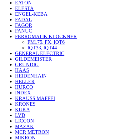
EATON
ELESTA
ENGEL-KEBA
FADAL
FAGOR
FANUC
FERROMATIK KLÖCKNER
FM175, FX, IQT6
IQT33, IQT44
GENERAL ELECTRIC
GILDEMEISTER
GRUNDIG
HAAS
HEIDENHAIN
HELLER
HURCO
INDEX
KRAUSS MAFFEI
KRONES
KUKA
LVD
LICCON
MAZAK
MCR METRON
MIKRON