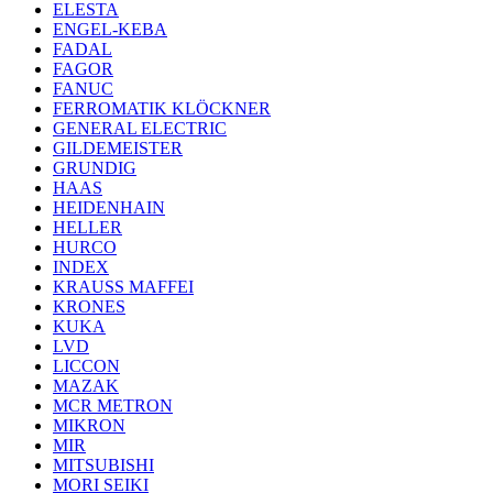
ELESTA
ENGEL-KEBA
FADAL
FAGOR
FANUC
FERROMATIK KLÖCKNER
GENERAL ELECTRIC
GILDEMEISTER
GRUNDIG
HAAS
HEIDENHAIN
HELLER
HURCO
INDEX
KRAUSS MAFFEI
KRONES
KUKA
LVD
LICCON
MAZAK
MCR METRON
MIKRON
MIR
MITSUBISHI
MORI SEIKI