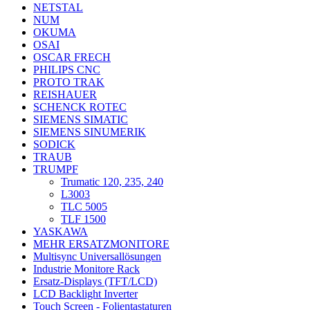
NETSTAL
NUM
OKUMA
OSAI
OSCAR FRECH
PHILIPS CNC
PROTO TRAK
REISHAUER
SCHENCK ROTEC
SIEMENS SIMATIC
SIEMENS SINUMERIK
SODICK
TRAUB
TRUMPF
Trumatic 120, 235, 240
L3003
TLC 5005
TLF 1500
YASKAWA
MEHR ERSATZMONITORE
Multisync Universallösungen
Industrie Monitore Rack
Ersatz-Displays (TFT/LCD)
LCD Backlight Inverter
Touch Screen - Folientastaturen