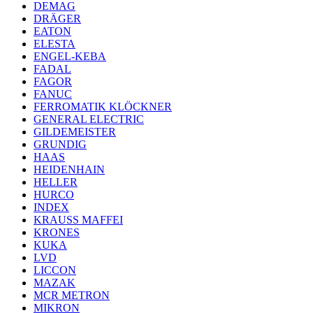
DEMAG
DRÄGER
EATON
ELESTA
ENGEL-KEBA
FADAL
FAGOR
FANUC
FERROMATIK KLÖCKNER
GENERAL ELECTRIC
GILDEMEISTER
GRUNDIG
HAAS
HEIDENHAIN
HELLER
HURCO
INDEX
KRAUSS MAFFEI
KRONES
KUKA
LVD
LICCON
MAZAK
MCR METRON
MIKRON