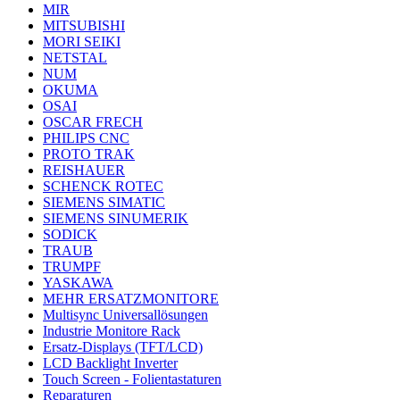
MIR
MITSUBISHI
MORI SEIKI
NETSTAL
NUM
OKUMA
OSAI
OSCAR FRECH
PHILIPS CNC
PROTO TRAK
REISHAUER
SCHENCK ROTEC
SIEMENS SIMATIC
SIEMENS SINUMERIK
SODICK
TRAUB
TRUMPF
YASKAWA
MEHR ERSATZMONITORE
Multisync Universallösungen
Industrie Monitore Rack
Ersatz-Displays (TFT/LCD)
LCD Backlight Inverter
Touch Screen - Folientastaturen
Reparaturen