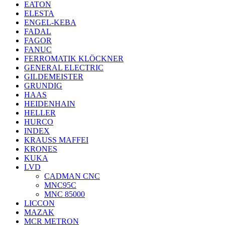
EATON
ELESTA
ENGEL-KEBA
FADAL
FAGOR
FANUC
FERROMATIK KLÖCKNER
GENERAL ELECTRIC
GILDEMEISTER
GRUNDIG
HAAS
HEIDENHAIN
HELLER
HURCO
INDEX
KRAUSS MAFFEI
KRONES
KUKA
LVD
CADMAN CNC
MNC95C
MNC 85000
LICCON
MAZAK
MCR METRON