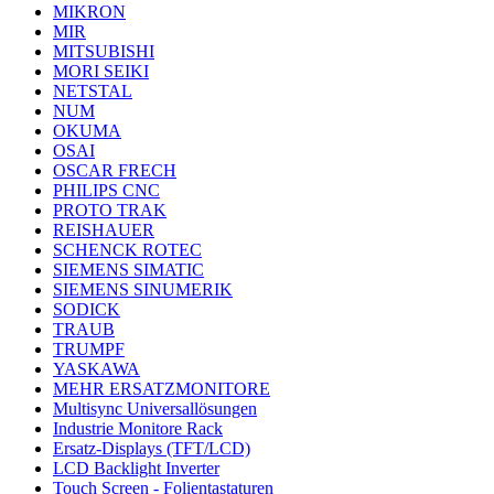
MIKRON
MIR
MITSUBISHI
MORI SEIKI
NETSTAL
NUM
OKUMA
OSAI
OSCAR FRECH
PHILIPS CNC
PROTO TRAK
REISHAUER
SCHENCK ROTEC
SIEMENS SIMATIC
SIEMENS SINUMERIK
SODICK
TRAUB
TRUMPF
YASKAWA
MEHR ERSATZMONITORE
Multisync Universallösungen
Industrie Monitore Rack
Ersatz-Displays (TFT/LCD)
LCD Backlight Inverter
Touch Screen - Folientastaturen