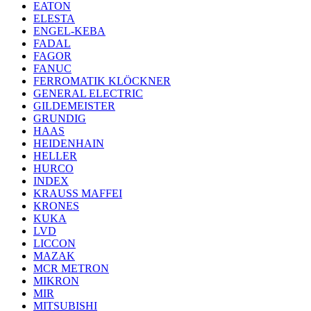
EATON
ELESTA
ENGEL-KEBA
FADAL
FAGOR
FANUC
FERROMATIK KLÖCKNER
GENERAL ELECTRIC
GILDEMEISTER
GRUNDIG
HAAS
HEIDENHAIN
HELLER
HURCO
INDEX
KRAUSS MAFFEI
KRONES
KUKA
LVD
LICCON
MAZAK
MCR METRON
MIKRON
MIR
MITSUBISHI