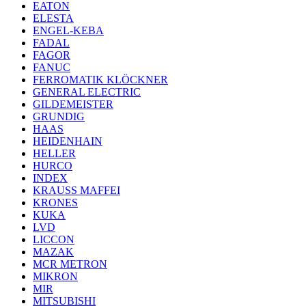
EATON
ELESTA
ENGEL-KEBA
FADAL
FAGOR
FANUC
FERROMATIK KLÖCKNER
GENERAL ELECTRIC
GILDEMEISTER
GRUNDIG
HAAS
HEIDENHAIN
HELLER
HURCO
INDEX
KRAUSS MAFFEI
KRONES
KUKA
LVD
LICCON
MAZAK
MCR METRON
MIKRON
MIR
MITSUBISHI