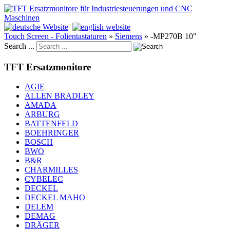
Touch Screen - Folientastaturen
»
Siemens
»
-MP270B 10"
Search ...
TFT Ersatzmonitore
AGIE
ALLEN BRADLEY
AMADA
ARBURG
BATTENFELD
BOEHRINGER
BOSCH
BWO
B&R
CHARMILLES
CYBELEC
DECKEL
DECKEL MAHO
DELEM
DEMAG
DRÄGER