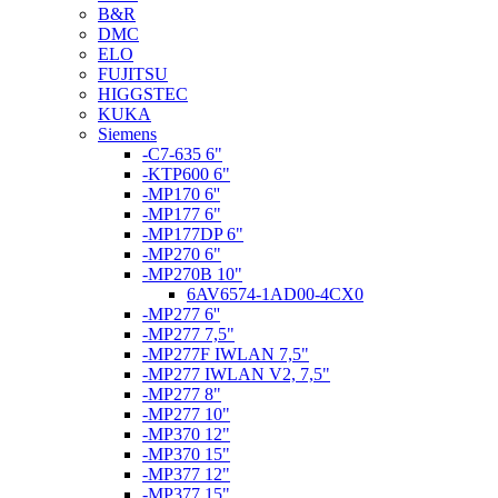
B&R
DMC
ELO
FUJITSU
HIGGSTEC
KUKA
Siemens
-C7-635 6"
-KTP600 6"
-MP170 6''
-MP177 6"
-MP177DP 6"
-MP270 6"
-MP270B 10"
6AV6574-1AD00-4CX0
-MP277 6''
-MP277 7,5"
-MP277F IWLAN 7,5"
-MP277 IWLAN V2, 7,5"
-MP277 8"
-MP277 10"
-MP370 12"
-MP370 15"
-MP377 12"
-MP377 15"