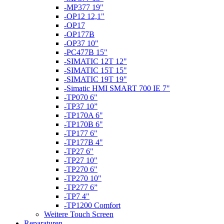
-MP377 19"
-OP12 12,1"
-OP17
-OP177B
-OP37 10"
-PC477B 15"
-SIMATIC 12T 12"
-SIMATIC 15T 15"
-SIMATIC 19T 19"
-Simatic HMI SMART 700 IE 7"
-TP070 6"
-TP37 10”
-TP170A 6"
-TP170B 6"
-TP177 6"
-TP177B 4"
-TP27 6"
-TP27 10"
-TP270 6"
-TP270 10"
-TP277 6”
-TP7 4"
-TP1200 Comfort
Weitere Touch Screen
Reparaturen