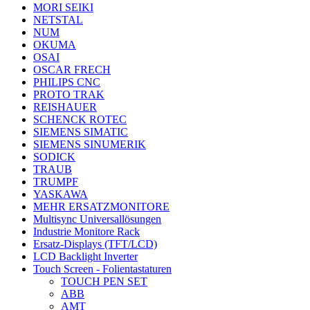
MORI SEIKI
NETSTAL
NUM
OKUMA
OSAI
OSCAR FRECH
PHILIPS CNC
PROTO TRAK
REISHAUER
SCHENCK ROTEC
SIEMENS SIMATIC
SIEMENS SINUMERIK
SODICK
TRAUB
TRUMPF
YASKAWA
MEHR ERSATZMONITORE
Multisync Universallösungen
Industrie Monitore Rack
Ersatz-Displays (TFT/LCD)
LCD Backlight Inverter
Touch Screen - Folientastaturen
TOUCH PEN SET
ABB
AMT