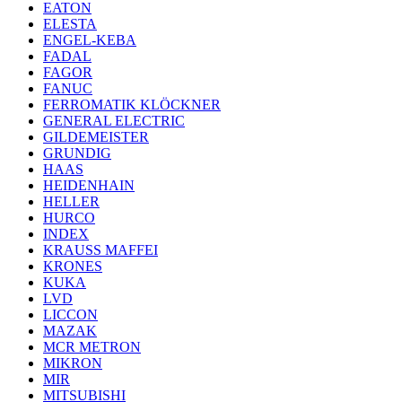
EATON
ELESTA
ENGEL-KEBA
FADAL
FAGOR
FANUC
FERROMATIK KLÖCKNER
GENERAL ELECTRIC
GILDEMEISTER
GRUNDIG
HAAS
HEIDENHAIN
HELLER
HURCO
INDEX
KRAUSS MAFFEI
KRONES
KUKA
LVD
LICCON
MAZAK
MCR METRON
MIKRON
MIR
MITSUBISHI