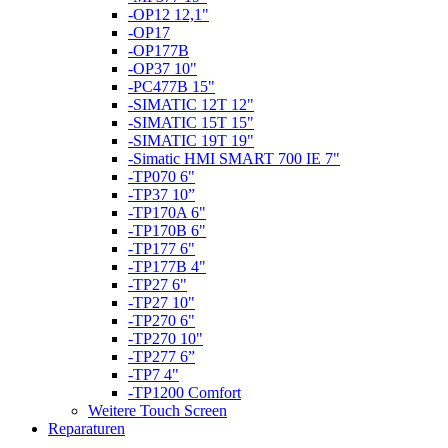
-OP12 12,1"
-OP17
-OP177B
-OP37 10"
-PC477B 15"
-SIMATIC 12T 12"
-SIMATIC 15T 15"
-SIMATIC 19T 19"
-Simatic HMI SMART 700 IE 7"
-TP070 6"
-TP37 10”
-TP170A 6"
-TP170B 6"
-TP177 6"
-TP177B 4"
-TP27 6"
-TP27 10"
-TP270 6"
-TP270 10"
-TP277 6”
-TP7 4"
-TP1200 Comfort
Weitere Touch Screen
Reparaturen