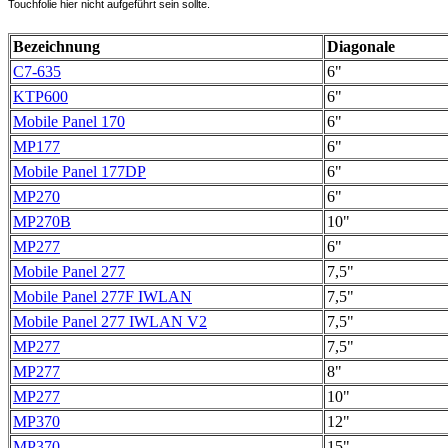
Touchfolie hier nicht aufgeführt sein sollte.
Bezeichnung
Diagonale
C7-635
6"
KTP600
6"
Mobile Panel 170
6"
MP177
6"
Mobile Panel 177DP
6"
MP270
6"
MP270B
10"
MP277
6"
Mobile Panel 277
7,5"
Mobile Panel 277F IWLAN
7,5"
Mobile Panel 277 IWLAN V2
7,5"
MP277
7,5"
MP277
8"
MP277
10"
MP370
12"
MP370
15"