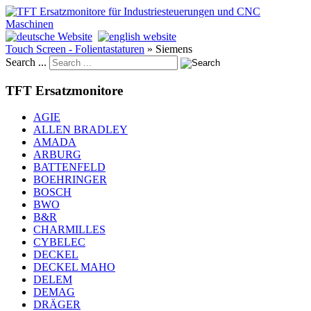
Touch Screen - Folientastaturen
»
Siemens
Search ...
TFT Ersatzmonitore
AGIE
ALLEN BRADLEY
AMADA
ARBURG
BATTENFELD
BOEHRINGER
BOSCH
BWO
B&R
CHARMILLES
CYBELEC
DECKEL
DECKEL MAHO
DELEM
DEMAG
DRÄGER