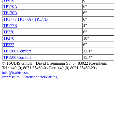
TP070
6"
TP170A
6"
TP170B
6"
TP177 / TP177A / TP177B
6"
TP177B
4"
TP270
6"
TP270
10"
TP277
6"
TP1200 Comfort
12,1"
TP1500 Comfort
15,4"
© TSUBIS GmbH - David-Eisenmann-Str. 5 - 83022 Rosenheim -
Tel.: +49 (0) 8031 35460-0 - Fax: +49 (0) 8031 35460-29 -
info@tsubis.com
Impressum
|
Datenschutzerklärung