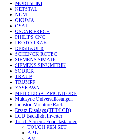
MORI SEIKI
NETSTAL
NUM
OKUMA
OSAI
OSCAR FRECH
PHILIPS CNC
PROTO TRAK
REISHAUER
SCHENCK ROTEC
SIEMENS SIMATIC
SIEMENS SINUMERIK
SODICK
TRAUB
TRUMPF
YASKAWA
MEHR ERSATZMONITORE
Multisync Universallösungen
Industrie Monitore Rack
Ersatz-Displays (TFT/LCD)
LCD Backlight Inverter
Touch Screen - Folientastaturen
TOUCH PEN SET
ABB
AMT