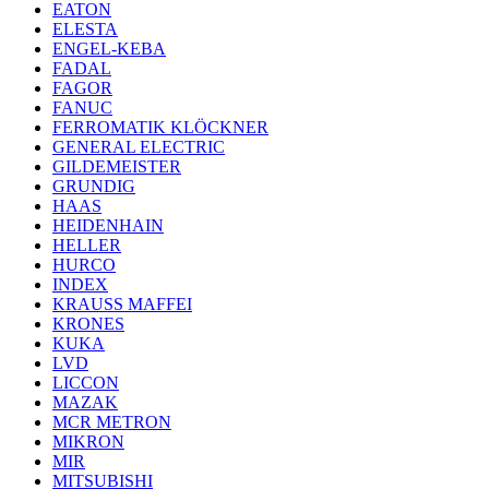
EATON
ELESTA
ENGEL-KEBA
FADAL
FAGOR
FANUC
FERROMATIK KLÖCKNER
GENERAL ELECTRIC
GILDEMEISTER
GRUNDIG
HAAS
HEIDENHAIN
HELLER
HURCO
INDEX
KRAUSS MAFFEI
KRONES
KUKA
LVD
LICCON
MAZAK
MCR METRON
MIKRON
MIR
MITSUBISHI