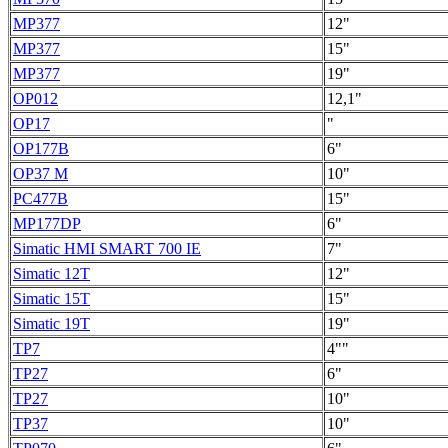
MP377
12"
MP377
15"
MP377
19"
OP012
12,1"
OP17
"
OP177B
6"
OP37 M
10"
PC477B
15"
MP177DP
6"
Simatic HMI SMART 700 IE
7"
Simatic 12T
12"
Simatic 15T
15"
Simatic 19T
19"
TP7
4""
TP27
6"
TP27
10"
TP37
10"