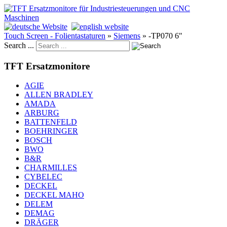
Touch Screen - Folientastaturen
»
Siemens
»
-TP070 6"
Search ...
TFT Ersatzmonitore
AGIE
ALLEN BRADLEY
AMADA
ARBURG
BATTENFELD
BOEHRINGER
BOSCH
BWO
B&R
CHARMILLES
CYBELEC
DECKEL
DECKEL MAHO
DELEM
DEMAG
DRÄGER