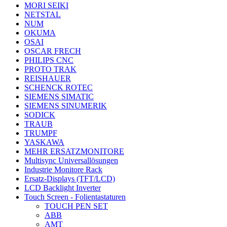
MORI SEIKI
NETSTAL
NUM
OKUMA
OSAI
OSCAR FRECH
PHILIPS CNC
PROTO TRAK
REISHAUER
SCHENCK ROTEC
SIEMENS SIMATIC
SIEMENS SINUMERIK
SODICK
TRAUB
TRUMPF
YASKAWA
MEHR ERSATZMONITORE
Multisync Universallösungen
Industrie Monitore Rack
Ersatz-Displays (TFT/LCD)
LCD Backlight Inverter
Touch Screen - Folientastaturen
TOUCH PEN SET
ABB
AMT