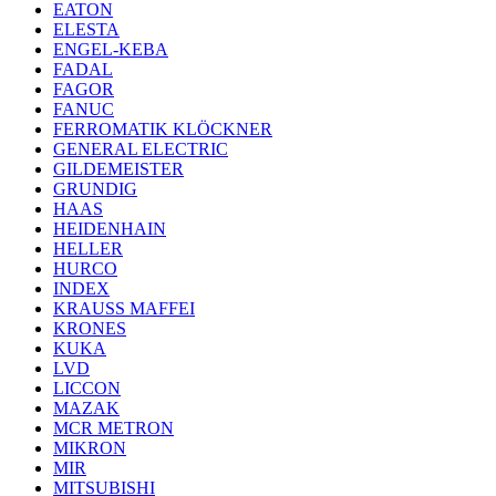
EATON
ELESTA
ENGEL-KEBA
FADAL
FAGOR
FANUC
FERROMATIK KLÖCKNER
GENERAL ELECTRIC
GILDEMEISTER
GRUNDIG
HAAS
HEIDENHAIN
HELLER
HURCO
INDEX
KRAUSS MAFFEI
KRONES
KUKA
LVD
LICCON
MAZAK
MCR METRON
MIKRON
MIR
MITSUBISHI