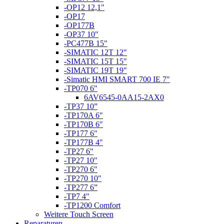
-OP12 12,1"
-OP17
-OP177B
-OP37 10"
-PC477B 15"
-SIMATIC 12T 12"
-SIMATIC 15T 15"
-SIMATIC 19T 19"
-Simatic HMI SMART 700 IE 7"
-TP070 6"
6AV6545-0AA15-2AX0
-TP37 10”
-TP170A 6"
-TP170B 6"
-TP177 6"
-TP177B 4"
-TP27 6"
-TP27 10"
-TP270 6"
-TP270 10"
-TP277 6”
-TP7 4"
-TP1200 Comfort
Weitere Touch Screen
Reparaturen