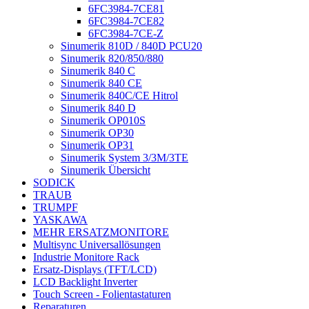
6FC3984-7CE81
6FC3984-7CE82
6FC3984-7CE-Z
Sinumerik 810D / 840D PCU20
Sinumerik 820/850/880
Sinumerik 840 C
Sinumerik 840 CE
Sinumerik 840C/CE Hitrol
Sinumerik 840 D
Sinumerik OP010S
Sinumerik OP30
Sinumerik OP31
Sinumerik System 3/3M/3TE
Sinumerik Übersicht
SODICK
TRAUB
TRUMPF
YASKAWA
MEHR ERSATZMONITORE
Multisync Universallösungen
Industrie Monitore Rack
Ersatz-Displays (TFT/LCD)
LCD Backlight Inverter
Touch Screen - Folientastaturen
Reparaturen