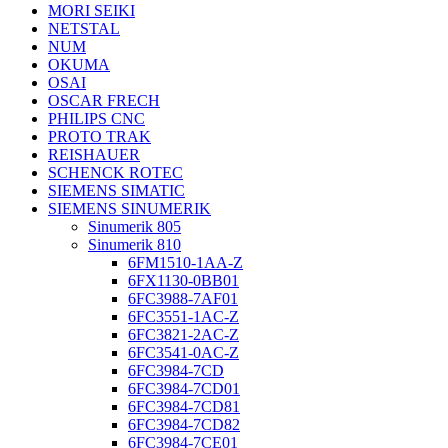
MORI SEIKI
NETSTAL
NUM
OKUMA
OSAI
OSCAR FRECH
PHILIPS CNC
PROTO TRAK
REISHAUER
SCHENCK ROTEC
SIEMENS SIMATIC
SIEMENS SINUMERIK
Sinumerik 805
Sinumerik 810
6FM1510-1AA-Z
6FX1130-0BB01
6FC3988-7AF01
6FC3551-1AC-Z
6FC3821-2AC-Z
6FC3541-0AC-Z
6FC3984-7CD
6FC3984-7CD01
6FC3984-7CD81
6FC3984-7CD82
6FC3984-7CE01