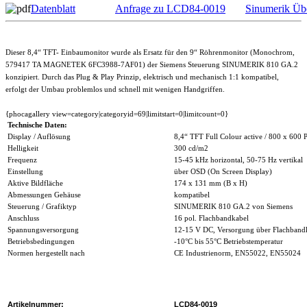
Datenblatt
Anfrage zu LCD84-0019
Sinumerik Übe
Dieser 8,4“ TFT- Einbaumonitor wurde als Ersatz für den 9“ Röhrenmonitor (Monochrom,
579417 TA MAGNETEK 6FC3988-7AF01) der Siemens Steuerung SINUMERIK 810 GA.2
konzipiert. Durch das Plug & Play Prinzip, elektrisch und mechanisch 1:1 kompatibel,
erfolgt der Umbau problemlos und schnell mit wenigen Handgriffen.
{phocagallery view=category|categoryid=69|limitstart=0|limitcount=0}
Technische Daten:
Display / Auflösung
8,4“ TFT Full Colour active / 800 x 600 P
Helligkeit
300 cd/m2
Frequenz
15-45 kHz horizontal, 50-75 Hz vertikal
Einstellung
über OSD (On Screen Display)
Aktive Bildfläche
174 x 131 mm (B x H)
Abmessungen Gehäuse
kompatibel
Steuerung / Grafiktyp
SINUMERIK 810 GA.2 von Siemens
Anschluss
16 pol. Flachbandkabel
Spannungsversorgung
12-15 V DC, Versorgung über Flachband
Betriebsbedingungen
-10°C bis 55°C Betriebstemperatur
Normen hergestellt nach
CE Industrienorm, EN55022, EN55024
Artikelnummer:
LCD84-0019