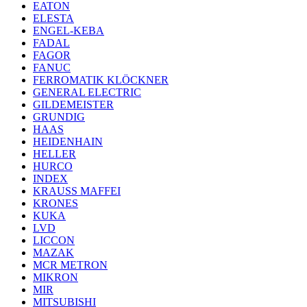
EATON
ELESTA
ENGEL-KEBA
FADAL
FAGOR
FANUC
FERROMATIK KLÖCKNER
GENERAL ELECTRIC
GILDEMEISTER
GRUNDIG
HAAS
HEIDENHAIN
HELLER
HURCO
INDEX
KRAUSS MAFFEI
KRONES
KUKA
LVD
LICCON
MAZAK
MCR METRON
MIKRON
MIR
MITSUBISHI