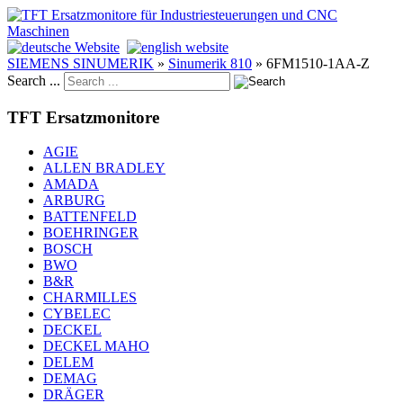
SIEMENS SINUMERIK
»
Sinumerik 810
»
6FM1510-1AA-Z
Search ...
TFT Ersatzmonitore
AGIE
ALLEN BRADLEY
AMADA
ARBURG
BATTENFELD
BOEHRINGER
BOSCH
BWO
B&R
CHARMILLES
CYBELEC
DECKEL
DECKEL MAHO
DELEM
DEMAG
DRÄGER