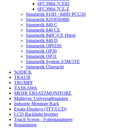
6FC3984-7CE82
6FC3984-7CE-Z
Sinumerik 810D / 840D PCU20
Sinumerik 820/850/880
Sinumerik 840 C
Sinumerik 840 CE
Sinumerik 840C/CE Hitrol
Sinumerik 840 D
Sinumerik OP010S
Sinumerik OP30
Sinumerik OP31
Sinumerik System 3/3M/3TE
Sinumerik Übersicht
SODICK
TRAUB
TRUMPF
YASKAWA
MEHR ERSATZMONITORE
Multisync Universallösungen
Industrie Monitore Rack
Ersatz-Displays (TFT/LCD)
LCD Backlight Inverter
Touch Screen - Folientastaturen
Reparaturen