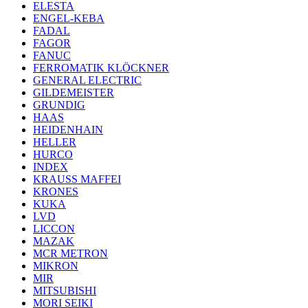
ELESTA
ENGEL-KEBA
FADAL
FAGOR
FANUC
FERROMATIK KLÖCKNER
GENERAL ELECTRIC
GILDEMEISTER
GRUNDIG
HAAS
HEIDENHAIN
HELLER
HURCO
INDEX
KRAUSS MAFFEI
KRONES
KUKA
LVD
LICCON
MAZAK
MCR METRON
MIKRON
MIR
MITSUBISHI
MORI SEIKI