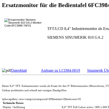
Ersatzmonitor für die Bedientafel 6FC39
TFT/LCD 8,4" Industriemonitor als Ers
SIEMENS SINUMERIK 810 GA.2
Datenblatt
Anfrage zu LCD84-0019
Sinumerik Übe
Dieser 8,4“ TFT- Einbaumonitor wurde als Ersatz für den 9“ Röhrenmonitor (Monochrom, 5
Umbau problemlos und schnell mit wenigen Handgriffen.
{phocagallery view=category|categoryid=69|limitstart=0|limitcount=0}
Technische Daten:
Display / Auflösung
8,4“ TFT Full Colour active / 800 x 600 P