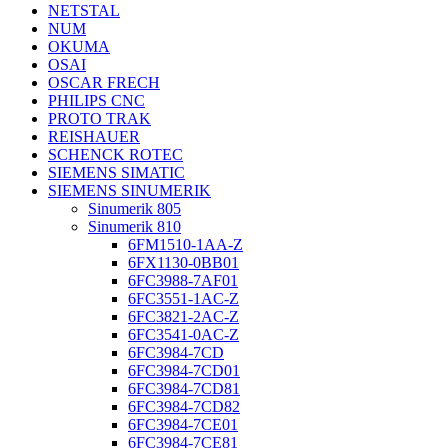
NETSTAL
NUM
OKUMA
OSAI
OSCAR FRECH
PHILIPS CNC
PROTO TRAK
REISHAUER
SCHENCK ROTEC
SIEMENS SIMATIC
SIEMENS SINUMERIK
Sinumerik 805
Sinumerik 810
6FM1510-1AA-Z
6FX1130-0BB01
6FC3988-7AF01
6FC3551-1AC-Z
6FC3821-2AC-Z
6FC3541-0AC-Z
6FC3984-7CD
6FC3984-7CD01
6FC3984-7CD81
6FC3984-7CD82
6FC3984-7CE01
6FC3984-7CE81