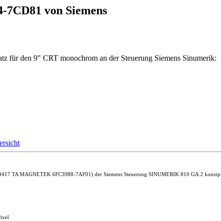
84-7CD81 von Siemens
atz für den 9" CRT monochrom an der Steuerung Siemens Sinumerik:
rsicht
79417 TA MAGNETEK 6FC3988-7AF01) der Siemens Steuerung SINUMERIK 810 GA.2 konzipiert. Du
ixel