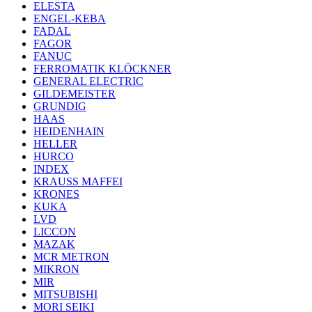
ELESTA
ENGEL-KEBA
FADAL
FAGOR
FANUC
FERROMATIK KLÖCKNER
GENERAL ELECTRIC
GILDEMEISTER
GRUNDIG
HAAS
HEIDENHAIN
HELLER
HURCO
INDEX
KRAUSS MAFFEI
KRONES
KUKA
LVD
LICCON
MAZAK
MCR METRON
MIKRON
MIR
MITSUBISHI
MORI SEIKI