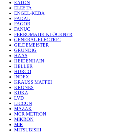
EATON
ELESTA
ENGEL-KEBA
FADAL
FAGOR
FANUC
FERROMATIK KLÖCKNER
GENERAL ELECTRIC
GILDEMEISTER
GRUNDIG
HAAS
HEIDENHAIN
HELLER
HURCO
INDEX
KRAUSS MAFFEI
KRONES
KUKA
LVD
LICCON
MAZAK
MCR METRON
MIKRON
MIR
MITSUBISHI