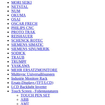
MORI SEIKI
NETSTAL
NUM
OKUMA
OSAI
OSCAR FRECH
PHILIPS CNC
PROTO TRAK
REISHAUER
SCHENCK ROTEC
SIEMENS SIMATIC
SIEMENS SINUMERIK
SODICK
TRAUB
TRUMPF
YASKAWA
MEHR ERSATZMONITORE
Multisync Universallösungen
Industrie Monitore Rack
Ersatz-Displays (TFT/LCD)
LCD Backlight Inverter
Touch Screen - Folientastaturen
TOUCH PEN SET
ABB
AMT