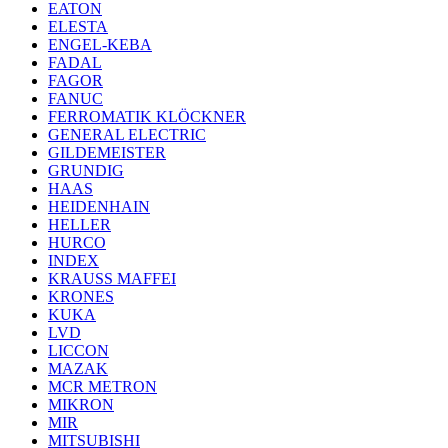
EATON
ELESTA
ENGEL-KEBA
FADAL
FAGOR
FANUC
FERROMATIK KLÖCKNER
GENERAL ELECTRIC
GILDEMEISTER
GRUNDIG
HAAS
HEIDENHAIN
HELLER
HURCO
INDEX
KRAUSS MAFFEI
KRONES
KUKA
LVD
LICCON
MAZAK
MCR METRON
MIKRON
MIR
MITSUBISHI