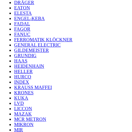
DRÄGER
EATON
ELESTA
ENGEL-KEBA
FADAL
FAGOR
FANUC
FERROMATIK KLÖCKNER
GENERAL ELECTRIC
GILDEMEISTER
GRUNDIG
HAAS
HEIDENHAIN
HELLER
HURCO
INDEX
KRAUSS MAFFEI
KRONES
KUKA
LVD
LICCON
MAZAK
MCR METRON
MIKRON
MIR