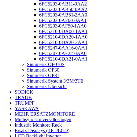
6FC5203-0AB11-0AA2
6FC5203-0AB50-0AA2
6FC5203-0AB51-2AA0
6FC5203-0AF00-0AA1
6FC5203-0AF50-1AA0
6FC5210-0DA00-1AA1
6FC5210-0DA20-1AA0
6FC5210-0DA20-2AA1
6FC5247-0AA16-0AA1
6FC5247-0AF22-0AA0
6FC5210-0DA21-0AA1
Sinumerik OP010S
Sinumerik OP30
Sinumerik OP31
Sinumerik System 3/3M/3TE
Sinumerik Übersicht
SODICK
TRAUB
TRUMPF
YASKAWA
MEHR ERSATZMONITORE
Multisync Universallösungen
Industrie Monitore Rack
Ersatz-Displays (TFT/LCD)
LCD Backlight Inverter