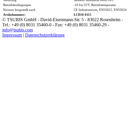
Steuerung
Siemens Sinumerik 840D PPC
Betriebsbedingungen
-10 bis 55°C Betriebstemperatur
Normen hergestellt nach
CE Industrienorm, EN55022, EN55024
Artikelnummer:
LCD10-0115
© TSUBIS GmbH - David-Eisenmann-Str. 5 - 83022 Rosenheim -
Tel.: +49 (0) 8031 35460-0 - Fax: +49 (0) 8031 35460-29 -
info@tsubis.com
Impressum
|
Datenschutzerklärung