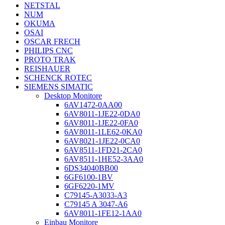
NETSTAL
NUM
OKUMA
OSAI
OSCAR FRECH
PHILIPS CNC
PROTO TRAK
REISHAUER
SCHENCK ROTEC
SIEMENS SIMATIC
Desktop Monitore
6AV1472-0AA00
6AV8011-1JE22-0DA0
6AV8011-1JE22-0FA0
6AV8011-1LE62-0KA0
6AV8021-1JE22-0CA0
6AV8511-1FD21-2CA0
6AV8511-1HE52-3AA0
6DS34040BB00
6GF6100-1BV
6GF6220-1MV
C79145-A3033-A3
C79145 A 3047-A6
6AV8011-1FE12-1AA0
Einbau Monitore