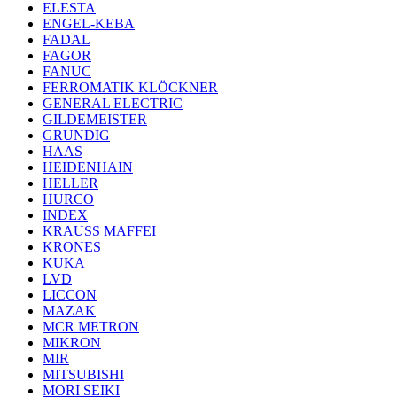
ELESTA
ENGEL-KEBA
FADAL
FAGOR
FANUC
FERROMATIK KLÖCKNER
GENERAL ELECTRIC
GILDEMEISTER
GRUNDIG
HAAS
HEIDENHAIN
HELLER
HURCO
INDEX
KRAUSS MAFFEI
KRONES
KUKA
LVD
LICCON
MAZAK
MCR METRON
MIKRON
MIR
MITSUBISHI
MORI SEIKI