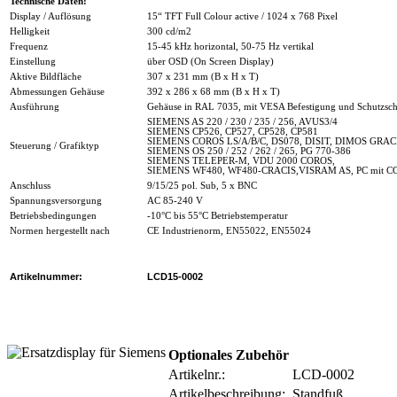
Technische Daten:
Display / Auflösung
15“ TFT Full Colour active / 1024 x 768 Pixel
Helligkeit
300 cd/m2
Frequenz
15-45 kHz horizontal, 50-75 Hz vertikal
Einstellung
über OSD (On Screen Display)
Aktive Bildfläche
307 x 231 mm (B x H x T)
Abmessungen Gehäuse
392 x 286 x 68 mm (B x H x T)
Ausführung
Gehäuse in RAL 7035, mit VESA Befestigung und Schutzsch
SIEMENS AS 220 / 230 / 235 / 256, AVUS3/4
SIEMENS CP526, CP527, CP528, CP581
SIEMENS COROS LS/A/B/C, DS078, DISIT, DIMOS GRAC
Steuerung / Grafiktyp
SIEMENS OS 250 / 252 / 262 / 265, PG 770-386
SIEMENS TELEPER-M, VDU 2000 COROS,
SIEMENS WF480, WF480-CRACIS,VISRAM AS, PC mit CGA
Anschluss
9/15/25 pol. Sub, 5 x BNC
Spannungsversorgung
AC 85-240 V
Betriebsbedingungen
-10°C bis 55°C Betriebstemperatur
Normen hergestellt nach
CE Industrienorm, EN55022, EN55024
Artikelnummer:
LCD15-0002
Optionales Zubehör
Artikelnr.:
LCD-0002
Artikelbeschreibung:
Standfuß