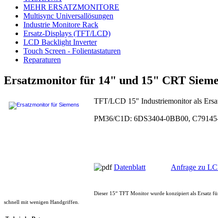
MEHR ERSATZMONITORE
Multisync Universallösungen
Industrie Monitore Rack
Ersatz-Displays (TFT/LCD)
LCD Backlight Inverter
Touch Screen - Folientastaturen
Reparaturen
Ersatzmonitor für 14" und 15" CRT Siem
TFT/LCD 15" Industriemonitor als Ersa
PM36/C1D: 6DS3404-0BB00, C79145
Datenblatt
Anfrage zu L
Dieser 15“ TFT Monitor wurde konzipiert als Ersatz 
schnell mit wenigen Handgriffen.