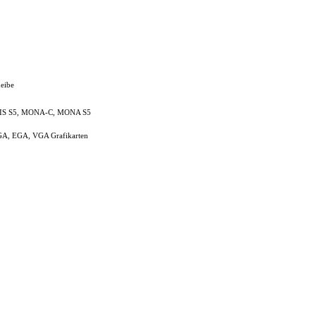
eibe
IS S5, MONA-C, MONA S5
, EGA, VGA Grafikarten