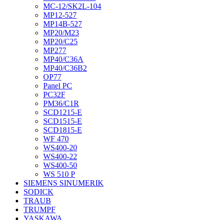
MC-12/SK2L-104
MP12-527
MP14B-527
MP20/M23
MP20/C25
MP277
MP40/C36A
MP40/C36B2
OP77
Panel PC
PC32F
PM36/C1R
SCD1215-E
SCD1515-E
SCD1815-E
WF 470
WS400-20
WS400-22
WS400-50
WS 510 P
SIEMENS SINUMERIK
SODICK
TRAUB
TRUMPF
YASKAWA