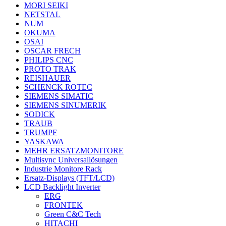
MORI SEIKI
NETSTAL
NUM
OKUMA
OSAI
OSCAR FRECH
PHILIPS CNC
PROTO TRAK
REISHAUER
SCHENCK ROTEC
SIEMENS SIMATIC
SIEMENS SINUMERIK
SODICK
TRAUB
TRUMPF
YASKAWA
MEHR ERSATZMONITORE
Multisync Universallösungen
Industrie Monitore Rack
Ersatz-Displays (TFT/LCD)
LCD Backlight Inverter
ERG
FRONTEK
Green C&C Tech
HITACHI