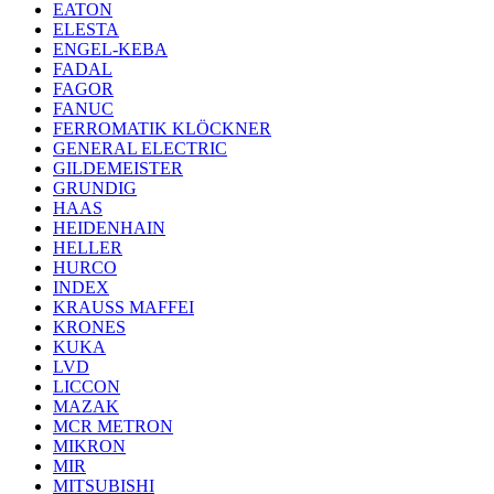
EATON
ELESTA
ENGEL-KEBA
FADAL
FAGOR
FANUC
FERROMATIK KLÖCKNER
GENERAL ELECTRIC
GILDEMEISTER
GRUNDIG
HAAS
HEIDENHAIN
HELLER
HURCO
INDEX
KRAUSS MAFFEI
KRONES
KUKA
LVD
LICCON
MAZAK
MCR METRON
MIKRON
MIR
MITSUBISHI