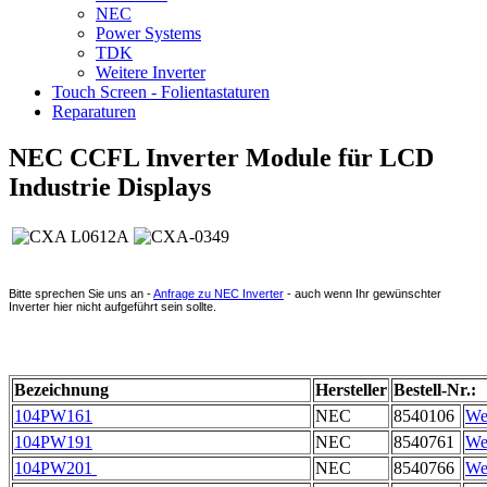
NEC
Power Systems
TDK
Weitere Inverter
Touch Screen - Folientastaturen
Reparaturen
NEC CCFL Inverter Module für LCD
Industrie Displays
Bitte sprechen Sie uns an -
Anfrage zu NEC Inverter
- auch wenn Ihr gewünschter
Inverter hier nicht aufgeführt sein sollte.
Bezeichnung
Hersteller
Bestell-Nr.:
104PW161
NEC
8540106
Wei
104PW191
NEC
8540761
Wei
104PW201
NEC
8540766
Wei