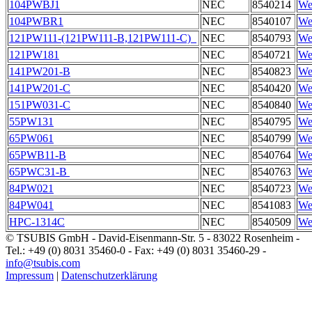
104PWBJ1
NEC
8540214
Wei
104PWBR1
NEC
8540107
Wei
121PW111-(121PW111-B,121PW111-C)
NEC
8540793
Wei
121PW181
NEC
8540721
Wei
141PW201-B
NEC
8540823
Wei
141PW201-C
NEC
8540420
Wei
151PW031-C
NEC
8540840
Wei
55PW131
NEC
8540795
Wei
65PW061
NEC
8540799
Wei
65PWB11-B
NEC
8540764
Wei
65PWC31-B
NEC
8540763
Wei
84PW021
NEC
8540723
Wei
84PW041
NEC
8541083
Wei
HPC-1314C
NEC
8540509
Wei
© TSUBIS GmbH - David-Eisenmann-Str. 5 - 83022 Rosenheim -
Tel.: +49 (0) 8031 35460-0 - Fax: +49 (0) 8031 35460-29 -
info@tsubis.com
Impressum
|
Datenschutzerklärung