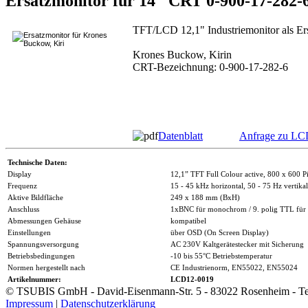
Ersatzmonitor für 14" CRT 0-900-17-282-
TFT/LCD 12,1" Industriemonitor als Ers
Krones Buckow, Kirin
CRT-Bezeichnung: 0-900-17-282-6
Datenblatt
Anfrage zu LC
Technische Daten:
Display
12,1” TFT Full Colour active, 800 x 600 P
Frequenz
15 - 45 kHz horizontal, 50 - 75 Hz vertikal
Aktive Bildfläche
249 x 188 mm (BxH)
Anschluss
1xBNC für monochrom / 9. polig TTL für
Abmessungen Gehäuse
kompatibel
Einstellungen
über OSD (On Screen Display)
Spannungsversorgung
AC 230V Kaltgerätestecker mit Sicherung
Betriebsbedingungen
-10 bis 55°C Betriebstemperatur
Normen hergestellt nach
CE Industrienorm, EN55022, EN55024
Artikelnummer:
LCD12-0019
© TSUBIS GmbH - David-Eisenmann-Str. 5 - 83022 Rosenheim - Tel.
Impressum
|
Datenschutzerklärung