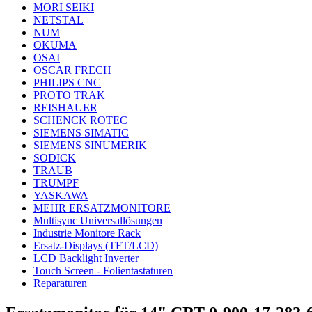
MORI SEIKI
NETSTAL
NUM
OKUMA
OSAI
OSCAR FRECH
PHILIPS CNC
PROTO TRAK
REISHAUER
SCHENCK ROTEC
SIEMENS SIMATIC
SIEMENS SINUMERIK
SODICK
TRAUB
TRUMPF
YASKAWA
MEHR ERSATZMONITORE
Multisync Universallösungen
Industrie Monitore Rack
Ersatz-Displays (TFT/LCD)
LCD Backlight Inverter
Touch Screen - Folientastaturen
Reparaturen