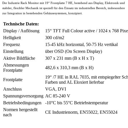
Der Industrie Rack Monitor mit 19“ Frontplatte 7 HE, bestehend aus Display, Elektronik und
stabiler, flexibler Mechanik ist speziell für den Einsatz im industriellen Bereich, insbesondere
zur Integration in bestehenden Gehäusesystemen, konzipiert.
Technische Daten:
Display / Auflösung
15“ TFT Full Colour active / 1024 x 768 Pixe
Helligkeit
300 cd/m2
Frequenz
15-45 kHz horizontal, 50-75 Hz vertikal
Einstellung
über OSD (On Screen Display)
Aktive Bildfläche
307 x 231 mm (B x H x T)
Abmessungen
482,6 x 310,3 mm (B x H)
Frontplatte
19“ /7 HE in RAL 7035, mit entspiegelter Sc
Frontplatte
Farben und AL Eloxiert lieferbar
Anschluss
VGA, DVI
Spannungsversorgung
AC 85-240 V
Betriebsbedingungen
-10°C bis 55°C Betriebstemperatur
Normen hergestellt
CE Industrienorm, EN55022, EN55024
nach