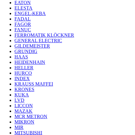
EATON
ELESTA
ENGEL-KEBA
FADAL
FAGOR
FANUC
FERROMATIK KLÖCKNER
GENERAL ELECTRIC
GILDEMEISTER
GRUNDIG
HAAS
HEIDENHAIN
HELLER
HURCO
INDEX
KRAUSS MAFFEI
KRONES
KUKA
LVD
LICCON
MAZAK
MCR METRON
MIKRON
MIR
MITSUBISHI