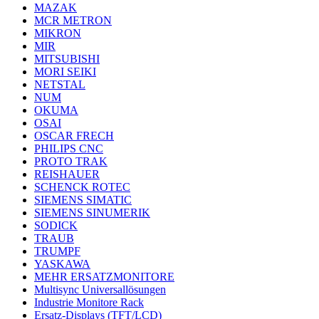
MAZAK
MCR METRON
MIKRON
MIR
MITSUBISHI
MORI SEIKI
NETSTAL
NUM
OKUMA
OSAI
OSCAR FRECH
PHILIPS CNC
PROTO TRAK
REISHAUER
SCHENCK ROTEC
SIEMENS SIMATIC
SIEMENS SINUMERIK
SODICK
TRAUB
TRUMPF
YASKAWA
MEHR ERSATZMONITORE
Multisync Universallösungen
Industrie Monitore Rack
Ersatz-Displays (TFT/LCD)