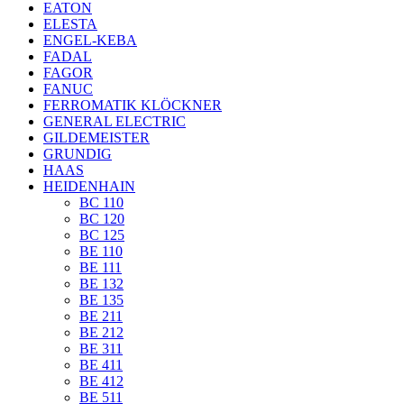
EATON
ELESTA
ENGEL-KEBA
FADAL
FAGOR
FANUC
FERROMATIK KLÖCKNER
GENERAL ELECTRIC
GILDEMEISTER
GRUNDIG
HAAS
HEIDENHAIN
BC 110
BC 120
BC 125
BE 110
BE 111
BE 132
BE 135
BE 211
BE 212
BE 311
BE 411
BE 412
BE 511