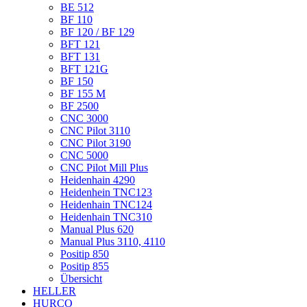
BE 512
BF 110
BF 120 / BF 129
BFT 121
BFT 131
BFT 121G
BF 150
BF 155 M
BF 2500
CNC 3000
CNC Pilot 3110
CNC Pilot 3190
CNC 5000
CNC Pilot Mill Plus
Heidenhain 4290
Heidenhein TNC123
Heidenhain TNC124
Heidenhain TNC310
Manual Plus 620
Manual Plus 3110, 4110
Positip 850
Positip 855
Übersicht
HELLER
HURCO