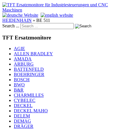
HEIDENHAIN
»
BE 511
Search ...
TFT Ersatzmonitore
AGIE
ALLEN BRADLEY
AMADA
ARBURG
BATTENFELD
BOEHRINGER
BOSCH
BWO
B&R
CHARMILLES
CYBELEC
DECKEL
DECKEL MAHO
DELEM
DEMAG
DRÄGER