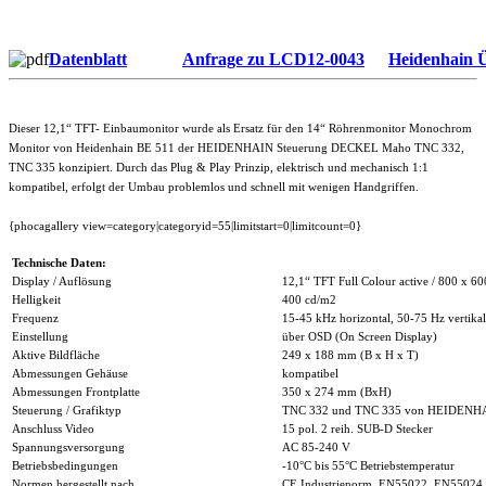
Datenblatt
Anfrage zu LCD12-0043
Heidenhain Ü
Dieser 12,1“ TFT- Einbaumonitor wurde als Ersatz für den 14“ Röhrenmonitor Monochrom
Monitor von Heidenhain BE 511 der HEIDENHAIN Steuerung DECKEL Maho TNC 332,
TNC 335 konzipiert. Durch das Plug & Play Prinzip, elektrisch und mechanisch 1:1
kompatibel, erfolgt der Umbau problemlos und schnell mit wenigen Handgriffen.
{phocagallery view=category|categoryid=55|limitstart=0|limitcount=0}
Technische Daten:
Display / Auflösung
12,1“ TFT Full Colour active / 800 x 60
Helligkeit
400 cd/m2
Frequenz
15-45 kHz horizontal, 50-75 Hz vertikal
Einstellung
über OSD (On Screen Display)
Aktive Bildfläche
249 x 188 mm (B x H x T)
Abmessungen Gehäuse
kompatibel
Abmessungen Frontplatte
350 x 274 mm (BxH)
Steuerung / Grafiktyp
TNC 332 und TNC 335 von HEIDENH
Anschluss Video
15 pol. 2 reih. SUB-D Stecker
Spannungsversorgung
AC 85-240 V
Betriebsbedingungen
-10°C bis 55°C Betriebstemperatur
Normen hergestellt nach
CE Industrienorm, EN55022, EN55024