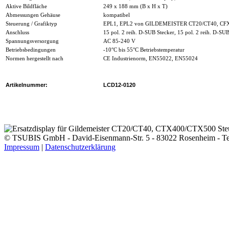
Aktive Bildfläche
249 x 188 mm (B x H x T)
Abmessungen Gehäuse
kompatibel
Steuerung / Grafiktyp
EPL1, EPL2 von GILDEMEISTER CT20/CT40, CF
Anschluss
15 pol. 2 reih. D-SUB Stecker, 15 pol. 2 reih. D-SU
Spannungsversorgung
AC 85-240 V
Betriebsbedingungen
-10°C bis 55°C Betriebstemperatur
Normen hergestellt nach
CE Industrienorm, EN55022, EN55024
Artikelnummer:
LCD12-0120
© TSUBIS GmbH - David-Eisenmann-Str. 5 - 83022 Rosenheim - Tel.
Impressum
|
Datenschutzerklärung