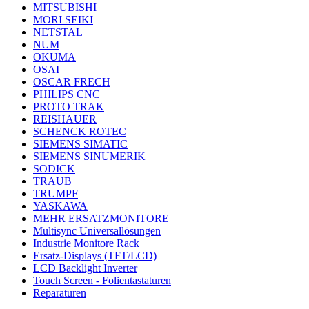
MITSUBISHI
MORI SEIKI
NETSTAL
NUM
OKUMA
OSAI
OSCAR FRECH
PHILIPS CNC
PROTO TRAK
REISHAUER
SCHENCK ROTEC
SIEMENS SIMATIC
SIEMENS SINUMERIK
SODICK
TRAUB
TRUMPF
YASKAWA
MEHR ERSATZMONITORE
Multisync Universallösungen
Industrie Monitore Rack
Ersatz-Displays (TFT/LCD)
LCD Backlight Inverter
Touch Screen - Folientastaturen
Reparaturen