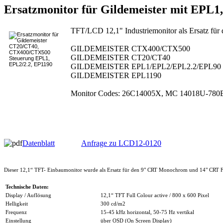
Ersatzmonitor für Gildemeister mit EPL
TFT/LCD 12,1" Industriemonitor als Ersatz fü
GILDEMEISTER CTX400/CTX500
GILDEMEISTER CT20/CT40
GILDEMEISTER EPL1/EPL2/EPL2.2/EPL90
GILDEMEISTER EPL1190
Monitor Codes: 26C14005X, MC 14018U-780
Datenblatt
Anfrage zu LCD12-0120
Dieser 12,1“ TFT- Einbaumonitor wurde als Ersatz für den 9" CRT Monochrom und 14" CRT Farb
Technische Daten:
Display / Auflösung
12,1“ TFT Full Colour active / 800 x 600 Pixel
Helligkeit
300 cd/m2
Frequenz
15-45 kHz horizontal, 50-75 Hz vertikal
Einstellung
über OSD (On Screen Display)