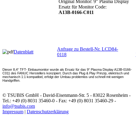
Original Monitor: 9" Plasma Display
Ersatz für Monitor Code:
A13B-0166-C011
Anfrage zu Bestell-Nr. LCD84-
Datenblatt
0118
Dieser 8,4“ TFT- Einbaumonitor wurde als Ersatz für das 9“ Plasma Display A13B-0166-
C011 des FANUC Herstellers konzipiert. Durch das Plug & Play Prinzip, elektrisch und
mechanisch 1:1 kompatibel, erfolgt der Umbau problemlos und schnell mit wenigen
Handgriffen.
© TSUBIS GmbH - David-Eisenmann-Str. 5 - 83022 Rosenheim -
Tel.: +49 (0) 8031 35460-0 - Fax: +49 (0) 8031 35460-29 -
info@tsubis.com
Impressum
|
Datenschutzerklärung