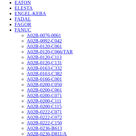
EATON
ELESTA
ENGEL-KEBA
FADAL
FAGOR
FANUC
A02B-0076-0061
A02B-0092-C042
A02B-0120-C061
A02B-0120-C066/TAR
A02B-0120-C113
A02B-0120-C131
A02B-0163-C332
A02B-0163-C382
A02B-0166-C001
A02B-0200-C050
A02B-0200-C061
A02B-0200-C071
A02B-0200-C111
A02B-0200-C115
A02B-0222-C071
A02B-0222-C072
A02B-0222-C150
A02B-0236-B613
A02B-0236-D811/A