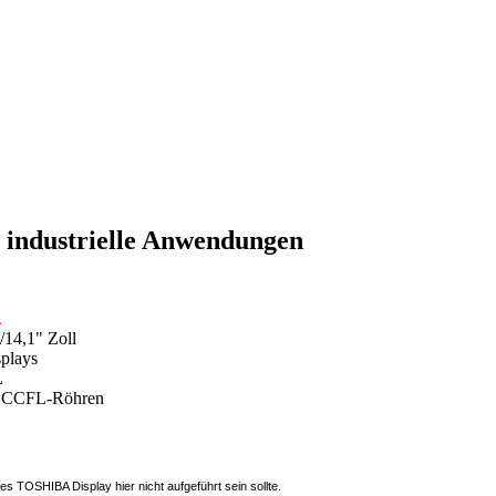
industrielle Anwendungen
A
/14,1" Zoll
plays
L
nd CCFL-Röhren
s TOSHIBA Display hier nicht aufgeführt sein sollte.