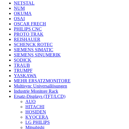
NETSTAL
NUM
OKUMA
OSAI
OSCAR FRECH
PHILIPS CNC
PROTO TRAK
REISHAUER
SCHENCK ROTEC
SIEMENS SIMATIC
SIEMENS SINUMERIK
SODICK
TRAUB
TRUMPF
YASKAWA
MEHR ERSATZMONITORE
Multisync Universallösungen
Industrie Monitore Rack
Ersatz-Displays (TFT/LCD)
AUO
HITACHI
HOSIDEN
KYOCERA
LG PHILIPS
Mitsubishi