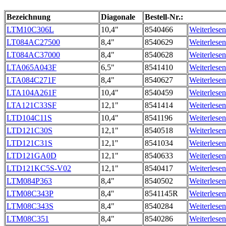
Bezeichnung
Diagonale
Bestell-Nr.:
LTM10C306L
10,4"
8540466
Weiterlesen
LT084AC27500
8,4"
8540629
Weiterlesen
LT084AC37000
8,4"
8540628
Weiterlesen
LTA065A043F
6,5"
8541410
Weiterlesen
LTA084C271F
8,4"
8540627
Weiterlesen
LTA104A261F
10,4"
8540459
Weiterlesen
LTA121C33SF
12,1"
8541414
Weiterlesen
LTD104C11S
10,4"
8541196
Weiterlesen
LTD121C30S
12,1"
8540518
Weiterlesen
LTD121C31S
12,1''
8541034
Weiterlesen
LTD121GA0D
12,1"
8540633
Weiterlesen
LTD121KC5S-V02
12,1"
8540417
Weiterlesen
LTM084P363
8,4"
8540502
Weiterlesen
LTM08C343P
8,4''
8541145R
Weiterlesen
LTM08C343S
8,4"
8540284
Weiterlesen
LTM08C351
8,4"
8540286
Weiterlesen