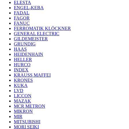
ELESTA
ENGEL-KEBA
FADAL
FAGOR
FANUC
FERROMATIK KLÖCKNER
GENERAL ELECTRIC
GILDEMEISTER
GRUNDIG
HAAS
HEIDENHAIN
HELLER
HURCO
INDEX
KRAUSS MAFFEI
KRONES
KUKA
LVD
LICCON
MAZAK
MCR METRON
MIKRON
MIR
MITSUBISHI
MORI SEIKI