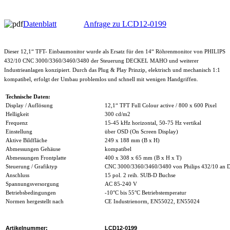
Datenblatt
Anfrage zu LCD12-0199
Dieser 12,1“ TFT- Einbaumonitor wurde als Ersatz für den 14“ Röhrenmonitor von PHILIPS
432/10 CNC 3000/3360/3460/3480 der Steuerung DECKEL MAHO und weiterer
Industrieanlagen konzipiert. Durch das Plug & Play Prinzip, elektrisch und mechanisch 1:1
kompatibel, erfolgt der Umbau problemlos und schnell mit wenigen Handgriffen.
Technische Daten:
Display / Auflösung
12,1“ TFT Full Colour active / 800 x 600 Pixel
Helligkeit
300 cd/m2
Frequenz
15-45 kHz horizontal, 50-75 Hz vertikal
Einstellung
über OSD (On Screen Display)
Aktive Bildfläche
249 x 188 mm (B x H)
Abmessungen Gehäuse
kompatibel
Abmessungen Frontplatte
400 x 308 x 65 mm (B x H x T)
Steuerung / Grafiktyp
CNC 3000/3360/3460/3480 von Philips 432/10 
Anschluss
15 pol. 2 reih. SUB-D Buchse
Spannungsversorgung
AC 85-240 V
Betriebsbedingungen
-10°C bis 55°C Betriebstemperatur
Normen hergestellt nach
CE Industrienorm, EN55022, EN55024
Artikelnummer:
LCD12-0199