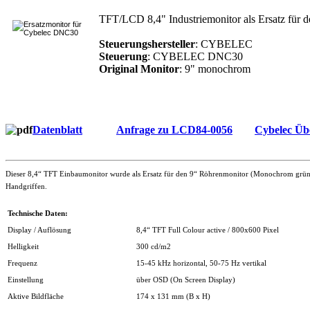
TFT/LCD 8,4" Industriemonitor als Ersatz für 
Steuerungshersteller
: CYBELEC
Steuerung
: CYBELEC DNC30
Original Monitor
: 9" monochrom
Datenblatt
Anfrage zu LCD84-0056
Cybelec Üb
Dieser 8,4“ TFT Einbaumonitor wurde als Ersatz für den 9“ Röhrenmonitor (Monochrom grün)
Handgriffen.
Technische Daten:
Display / Auflösung
8,4“ TFT Full Colour active / 800x600 Pixel
Helligkeit
300 cd/m2
Frequenz
15-45 kHz horizontal, 50-75 Hz vertikal
Einstellung
über OSD (On Screen Display)
Aktive Bildfläche
174 x 131 mm (B x H)