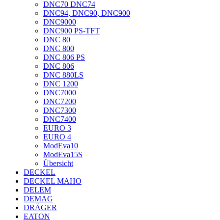
DNC70 DNC74
DNC94, DNC90, DNC900
DNC9000
DNC900 PS-TFT
DNC 80
DNC 800
DNC 806 PS
DNC 806
DNC 880LS
DNC 1200
DNC7000
DNC7200
DNC7300
DNC7400
EURO 3
EURO 4
ModEva10
ModEva15S
Übersicht
DECKEL
DECKEL MAHO
DELEM
DEMAG
DRÄGER
EATON