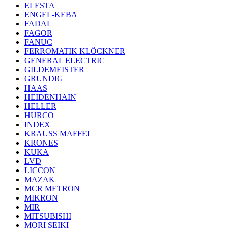
ELESTA
ENGEL-KEBA
FADAL
FAGOR
FANUC
FERROMATIK KLÖCKNER
GENERAL ELECTRIC
GILDEMEISTER
GRUNDIG
HAAS
HEIDENHAIN
HELLER
HURCO
INDEX
KRAUSS MAFFEI
KRONES
KUKA
LVD
LICCON
MAZAK
MCR METRON
MIKRON
MIR
MITSUBISHI
MORI SEIKI