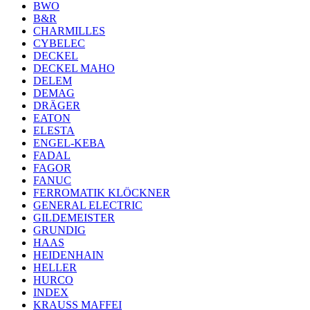
BWO
B&R
CHARMILLES
CYBELEC
DECKEL
DECKEL MAHO
DELEM
DEMAG
DRÄGER
EATON
ELESTA
ENGEL-KEBA
FADAL
FAGOR
FANUC
FERROMATIK KLÖCKNER
GENERAL ELECTRIC
GILDEMEISTER
GRUNDIG
HAAS
HEIDENHAIN
HELLER
HURCO
INDEX
KRAUSS MAFFEI