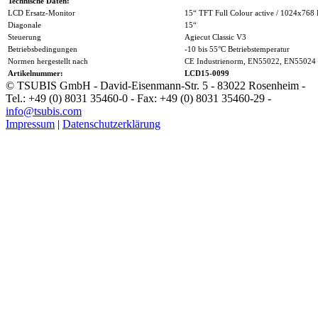
Technische Daten:
LCD Ersatz-Monitor
15“ TFT Full Colour active / 1024x768 
Diagonale
15“
Steuerung
Agiecut Classic V3
Betriebsbedingungen
-10 bis 55°C Betriebstemperatur
Normen hergestellt nach
CE Industrienorm, EN55022, EN55024
Artikelnummer:
LCD15-0099
© TSUBIS GmbH - David-Eisenmann-Str. 5 - 83022 Rosenheim -
Tel.: +49 (0) 8031 35460-0 - Fax: +49 (0) 8031 35460-29 -
info@tsubis.com
Impressum
|
Datenschutzerklärung